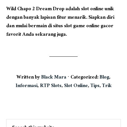
Wild Chapo 2 Dream Drop adalah slot online unik
dengan banyak lapisan fitur menarik. Siapkan diri
dan mulai bermain di situs slot game online gacor
favorit Anda sekarang juga.
Written by
Black Mara
· Categorized:
Blog
,
Informasi
,
RTP Slots
,
Slot Online
,
Tips
,
Trik
Primary
Search