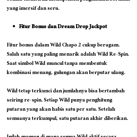
yang imersif dan seru.
Fitur Bonus dan Dream Drop Jackpot
Fitur bonus dalam Wild Chapo 2 cukup beragam.
Salah satu yang paling menarik adalah Wild Re-Spin.
Saat simbol Wild muncul tanpa membentuk
kombinasi menang, gulungan akan berputar ulang.
Wild tetap terkunci dan jumlahnya bisa bertambah
seiring re-spin. Setiap Wild punya penghitung
putaran yang akan habis satu per satu. Setelah
semuanya terkumpul, satu putaran akhir diberikan.