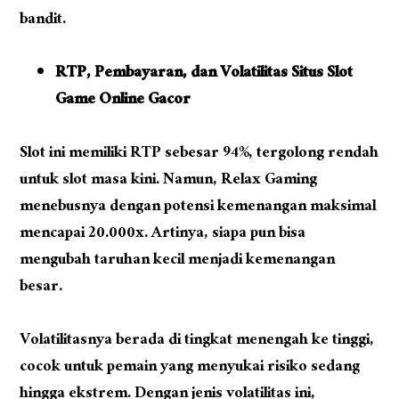
bandit.
RTP, Pembayaran, dan Volatilitas Situs Slot
Game Online Gacor
Slot ini memiliki RTP sebesar 94%, tergolong rendah
untuk slot masa kini. Namun, Relax Gaming
menebusnya dengan potensi kemenangan maksimal
mencapai 20.000x. Artinya, siapa pun bisa
mengubah taruhan kecil menjadi kemenangan
besar.
Volatilitasnya berada di tingkat menengah ke tinggi,
cocok untuk pemain yang menyukai risiko sedang
hingga ekstrem. Dengan jenis volatilitas ini,