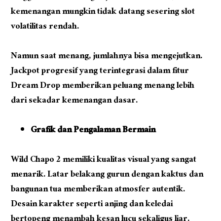
kemenangan mungkin tidak datang sesering slot
volatilitas rendah.
Namun saat menang, jumlahnya bisa mengejutkan.
Jackpot progresif yang terintegrasi dalam fitur
Dream Drop memberikan peluang menang lebih
dari sekadar kemenangan dasar.
Grafik dan Pengalaman Bermain
Wild Chapo 2 memiliki kualitas visual yang sangat
menarik. Latar belakang gurun dengan kaktus dan
bangunan tua memberikan atmosfer autentik.
Desain karakter seperti anjing dan keledai
bertopeng menambah kesan lucu sekaligus liar.