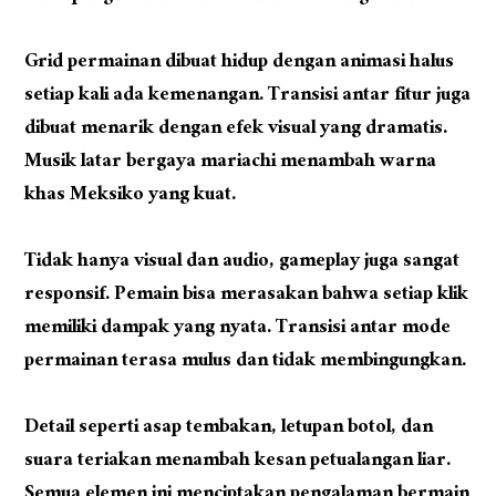
Grid permainan dibuat hidup dengan animasi halus
setiap kali ada kemenangan. Transisi antar fitur juga
dibuat menarik dengan efek visual yang dramatis.
Musik latar bergaya mariachi menambah warna
khas Meksiko yang kuat.
Tidak hanya visual dan audio, gameplay juga sangat
responsif. Pemain bisa merasakan bahwa setiap klik
memiliki dampak yang nyata. Transisi antar mode
permainan terasa mulus dan tidak membingungkan.
Detail seperti asap tembakan, letupan botol, dan
suara teriakan menambah kesan petualangan liar.
Semua elemen ini menciptakan pengalaman bermain