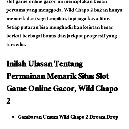
slot game online gacor ini menciptakan kesan
pertama yang menggoda. Wild Chapo 2 bukan hanya
menarik dari segi tampilan, tapi juga kaya fitur.
Setiap putaran bisa menghadirkan kejutan besar
berkat berbagai bonus dan jackpot progresif yang
tersedia.
Inilah Ulasan Tentang
Permainan Menarik Situs Slot
Game Online Gacor, Wild Chapo
2
Gambaran Umum Wild Chapo 2 Dream Drop