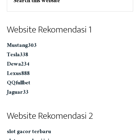
this
Sidebar
website
Website Rekomendasi 1
Mustang303
Tesla338
Dewa234
Lexus888
QQfullbet
Jaguar33
Website Rekomendasi 2
slot gacor terbaru