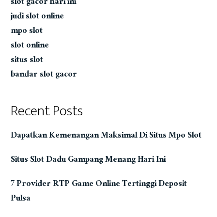
slot gacor hari ini
judi slot online
mpo slot
slot online
situs slot
bandar slot gacor
Recent Posts
Dapatkan Kemenangan Maksimal Di Situs Mpo Slot
Situs Slot Dadu Gampang Menang Hari Ini
7 Provider RTP Game Online Tertinggi Deposit
Pulsa