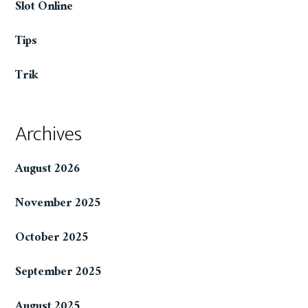
Slot Online
Tips
Trik
Archives
August 2026
November 2025
October 2025
September 2025
August 2025