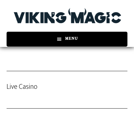
Skip
Skip
to
to
main
primary
content
sidebar
MENU
Live Casino