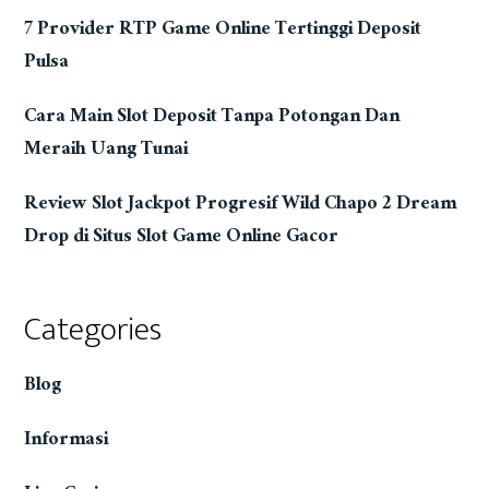
7 Provider RTP Game Online Tertinggi Deposit
Pulsa
Cara Main Slot Deposit Tanpa Potongan Dan
Meraih Uang Tunai
Review Slot Jackpot Progresif Wild Chapo 2 Dream
Drop di Situs Slot Game Online Gacor
Categories
Blog
Informasi