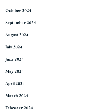
October 2024
September 2024
August 2024
July 2024
June 2024
May 2024
April 2024
March 2024
February 2024