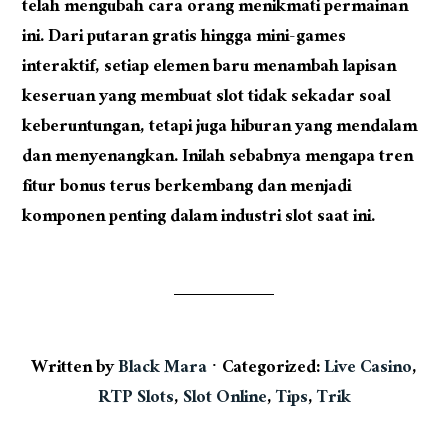
telah mengubah cara orang menikmati permainan
ini. Dari putaran gratis hingga mini-games
interaktif, setiap elemen baru menambah lapisan
keseruan yang membuat slot tidak sekadar soal
keberuntungan, tetapi juga hiburan yang mendalam
dan menyenangkan. Inilah sebabnya mengapa tren
fitur bonus terus berkembang dan menjadi
komponen penting dalam industri slot saat ini.
Written by
Black Mara
· Categorized:
Live Casino
,
RTP Slots
,
Slot Online
,
Tips
,
Trik