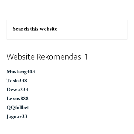
Primary
Search
this
Sidebar
website
Website Rekomendasi 1
Mustang303
Tesla338
Dewa234
Lexus888
QQfullbet
Jaguar33