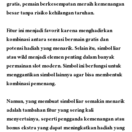
gratis, pemain berkesempatan meraih kemenangan
besar tanpa risiko kehilangan taruhan.
Fitur ini menjadi favorit karena menghadirkan
kombinasi antara sensasi bermain gratis dan
potensi hadiah yang menarik. Selain itu, simbol liar
atau wild menjadi elemen penting dalam banyak
permainan slot modern. Simbol ini berfungsi untuk
menggantikan simbol lainnya agar bisa membentuk
kombinasi pemenang.
Namun, yang membuat simbol liar semakin menarik
adalah tambahan fitur yang sering kali
menyertainya, seperti pengganda kemenangan atau
bonus ekstra yang dapat meningkatkan hadiah yang