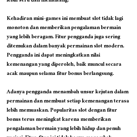
lebih seru dan menantang.
Kehadiran mini-games ini membuat slot tidak lagi
monoton dan memberikan pengalaman bermain
yang lebih beragam. Fitur pengganda juga sering
ditemukan dalam banyak permainan slot modern.
Pengganda ini dapat meningkatkan nilai
kemenangan yang diperoleh, baik muncul secara
acak maupun selama fitur bonus berlangsung.
Adanya pengganda menambah unsur kejutan dalam
permainan dan membuat setiap kemenangan terasa
lebih memuaskan. Popularitas slot dengan fitur
bonus terus meningkat karena memberikan
pengalaman bermain yang lebih hidup dan penuh