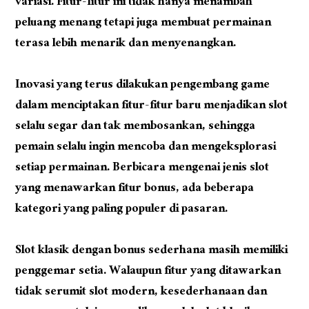
variasi. Fitur-fitur ini tidak hanya menambah
peluang menang tetapi juga membuat permainan
terasa lebih menarik dan menyenangkan.
Inovasi yang terus dilakukan pengembang game
dalam menciptakan fitur-fitur baru menjadikan slot
selalu segar dan tak membosankan, sehingga
pemain selalu ingin mencoba dan mengeksplorasi
setiap permainan. Berbicara mengenai jenis slot
yang menawarkan fitur bonus, ada beberapa
kategori yang paling populer di pasaran.
Slot klasik dengan bonus sederhana masih memiliki
penggemar setia. Walaupun fitur yang ditawarkan
tidak serumit slot modern, kesederhanaan dan