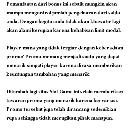
Pemanfaatan dari bonus ini sebaik mungkin akan
mampu mengontrol jumlah pengeluaran dari saldo
anda. Dengan begitu anda tidak akan khawatir lagi
akan alami kerugian karena kehabisan limit modal.
Player mana yang tidak tergiur dengan keberadaan
promo? Promo memang menjadi suatu yang dapat
menarik simpati player karena dirasa memberikan
keuntungan tambahan yang menarik.
Ditambah lagi situs
Slot Game
ini selalu memberikan
tawaran promo yang menarik karena bervariasi.
Promo tersebut juga telah dirancang sedemikian
rupa sehingga tidak merugikan pihak manapun.