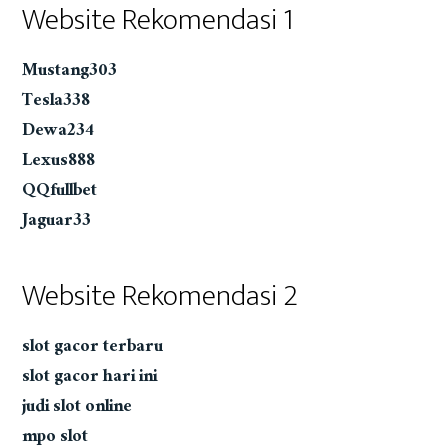
Website Rekomendasi 1
Mustang303
Tesla338
Dewa234
Lexus888
QQfullbet
Jaguar33
Website Rekomendasi 2
slot gacor terbaru
slot gacor hari ini
judi slot online
mpo slot