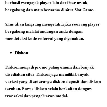
berhasil mengajak player lain dari luar untuk
bergabung dan main bersama di situs
Slot Game
.
Situs akan langsung mengetahui jika seorang player
bergabung melalui undangan anda dengan
mendeteksi kode referral yang digunakan.
Diskon
Diskon menjadi promo paling umum dan banyak
disediakan situs. Diskon juga memiliki banyak
variasi yang di antaranya diskon deposit dan diskon
taruhan.
Bonus diskon selalu berkaitan dengan
transaksi dan pengeluaran modal.