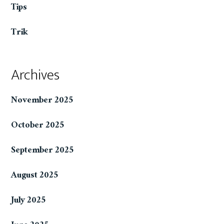
Tips
Trik
Archives
November 2025
October 2025
September 2025
August 2025
July 2025