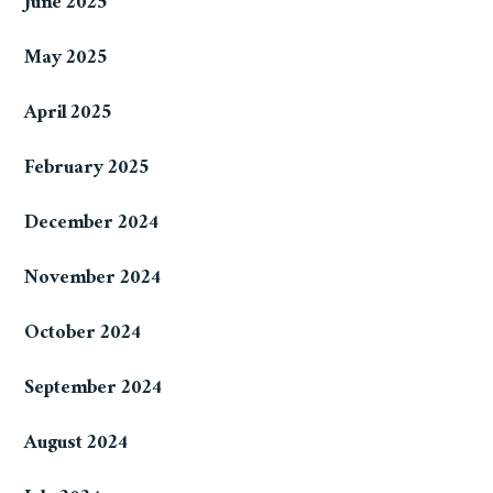
June 2025
May 2025
April 2025
February 2025
December 2024
November 2024
October 2024
September 2024
August 2024