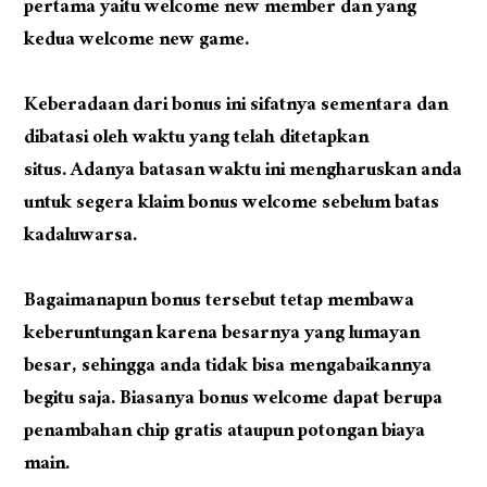
pertama yaitu welcome new member dan yang
kedua welcome new game.
Keberadaan dari bonus ini sifatnya sementara dan
dibatasi oleh waktu yang telah ditetapkan
situs.
Adanya batasan waktu ini mengharuskan anda
untuk segera klaim bonus welcome sebelum batas
kadaluwarsa.
Bagaimanapun bonus tersebut tetap membawa
keberuntungan karena besarnya yang lumayan
besar, sehingga anda tidak bisa mengabaikannya
begitu saja. Biasanya bonus welcome dapat berupa
penambahan chip gratis ataupun potongan biaya
main.