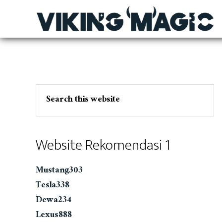
Skip
Skip
to
to
main
primary
content
sidebar
Primary
Search
this
Sidebar
website
Website Rekomendasi 1
Mustang303
Tesla338
Dewa234
Lexus888