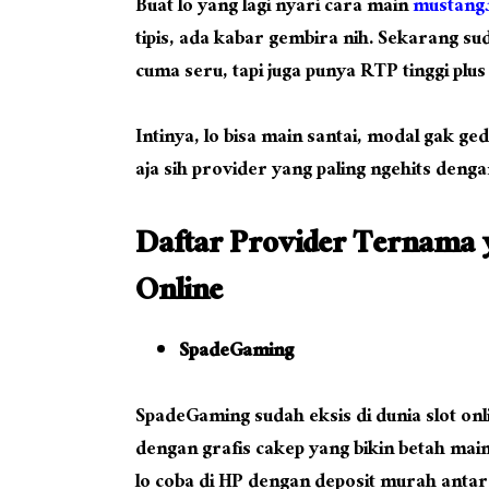
Buat lo yang lagi nyari cara main
mustang30
tipis, ada kabar gembira nih. Sekarang 
cuma seru, tapi juga punya RTP tinggi plus
Intinya, lo bisa main santai, modal gak ge
aja sih provider yang paling ngehits dengan
Daftar Provider Ternama 
Online
SpadeGaming
SpadeGaming sudah eksis di dunia slot onl
dengan grafis cakep yang bikin betah mai
lo coba di HP dengan deposit murah antar