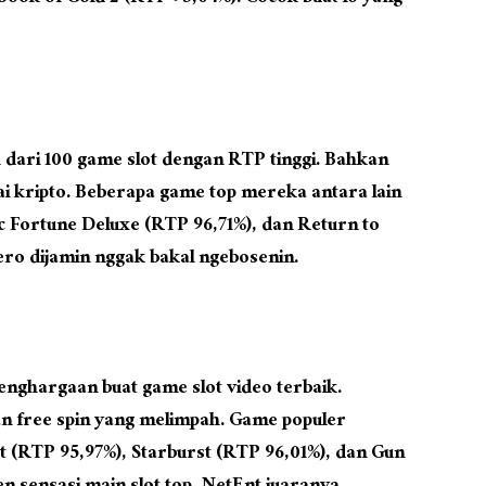
h dari 100 game slot dengan RTP tinggi. Bahkan
 kripto. Beberapa game top mereka antara lain
c Fortune Deluxe (RTP 96,71%), dan Return to
ero dijamin nggak bakal ngebosenin.
enghargaan buat game slot video terbaik.
n free spin yang melimpah. Game populer
t (RTP 95,97%), Starburst (RTP 96,01%), dan Gun