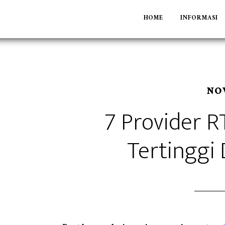
HOME
INFORMASI
NOV
7 Provider 
Tertinggi 