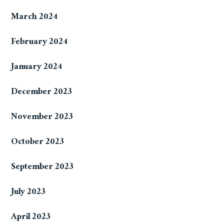
March 2024
February 2024
January 2024
December 2023
November 2023
October 2023
September 2023
July 2023
April 2023