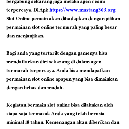
bergabung sekarang juga melalui agen resmi
terpercaya. Di Apk
https://www.mustang303.org
Slot Online pemain akan dihadapkan dengan pilihan
permainan slot online termurah yang paling besar
dan menjanjikan.
Bagi anda yang tertarik dengan gamenya bisa
mendaftarkan diri sekarang di dalam agen
termurah terpercaya. Anda bisa mendapatkan
permainan slot online apapun yang bisa dimainkan
dengan bebas dan mudah.
Kegiatan bermain slot online bisa dilakukan oleh
siapa saja termasuk Anda yang telah berusia
minimal 18 tahun. Kemenangan akan diberikan dan