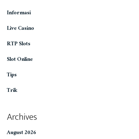
Informasi
Live Casino
RTP Slots
Slot Online
Tips
Trik
Archives
August 2026