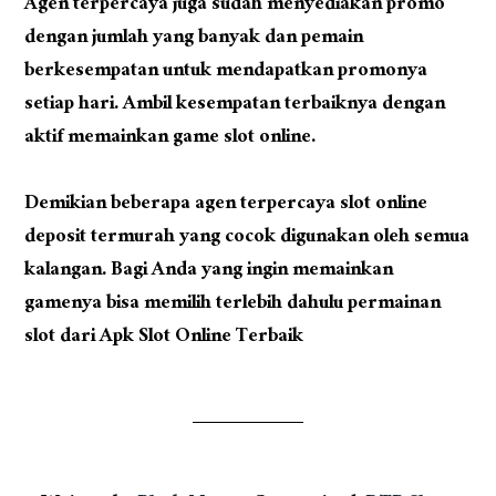
Agen terpercaya juga sudah menyediakan promo
dengan jumlah yang banyak dan pemain
berkesempatan untuk mendapatkan promonya
setiap hari. Ambil kesempatan terbaiknya dengan
aktif memainkan game slot online.
Demikian beberapa agen terpercaya slot online
deposit termurah yang cocok digunakan oleh semua
kalangan. Bagi Anda yang ingin memainkan
gamenya bisa memilih terlebih dahulu permainan
slot dari Apk Slot Online Terbaik