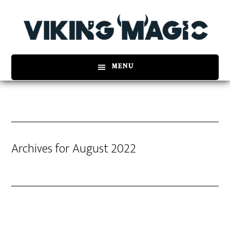
Skip
Skip
to
to
main
primary
content
sidebar
MENU
Archives for August 2022