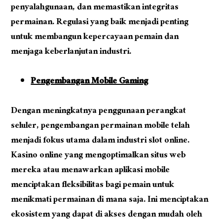
penyalahgunaan, dan memastikan integritas
permainan. Regulasi yang baik menjadi penting
untuk membangun kepercayaan pemain dan
menjaga keberlanjutan industri.
Pengembangan Mobile Gaming
Dengan meningkatnya penggunaan perangkat
seluler, pengembangan permainan mobile telah
menjadi fokus utama dalam industri slot online.
Kasino online yang mengoptimalkan situs web
mereka atau menawarkan aplikasi mobile
menciptakan fleksibilitas bagi pemain untuk
menikmati permainan di mana saja. Ini menciptakan
ekosistem yang dapat di akses dengan mudah oleh