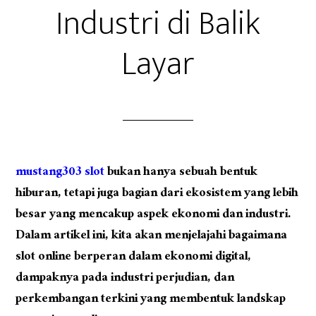
Industri di Balik
Layar
mustang303 slot
bukan hanya sebuah bentuk
hiburan, tetapi juga bagian dari ekosistem yang lebih
besar yang mencakup aspek ekonomi dan industri.
Dalam artikel ini, kita akan menjelajahi bagaimana
slot online berperan dalam ekonomi digital,
dampaknya pada industri perjudian, dan
perkembangan terkini yang membentuk landskap