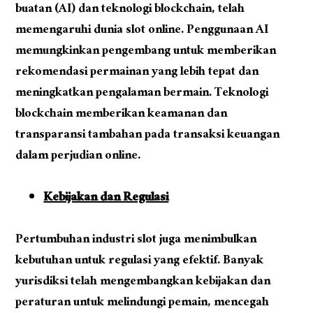
buatan (AI) dan teknologi blockchain, telah
memengaruhi dunia slot online. Penggunaan AI
memungkinkan pengembang untuk memberikan
rekomendasi permainan yang lebih tepat dan
meningkatkan pengalaman bermain. Teknologi
blockchain memberikan keamanan dan
transparansi tambahan pada transaksi keuangan
dalam perjudian online.
Kebijakan dan Regulasi
Pertumbuhan industri slot juga menimbulkan
kebutuhan untuk regulasi yang efektif. Banyak
yurisdiksi telah mengembangkan kebijakan dan
peraturan untuk melindungi pemain, mencegah