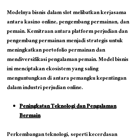
Modelnya bisnis dalam slot melibatkan kerjasama
antara kasino online, pengembang permainan, dan
pemain. Kemitraan antara platform perjudian dan
pengembang permainan menjadi strategis untuk
meningkatkan portofolio permainan dan
mendiversifikasi pengalaman pemain. Model bisnis
ini menciptakan ekosistem yang saling
menguntungkan di antara pemangku kepentingan
dalam industri perjudian online.
Peningkatan Teknologi dan Pengalaman
Bermain
Perkembangan teknologi, seperti kecerdasan