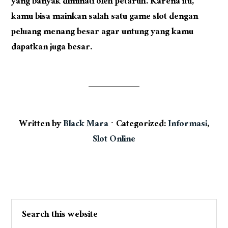
yang banyak diminati oleh petaruh. Karena itu,
kamu bisa mainkan salah satu game slot dengan
peluang menang besar agar untung yang kamu
dapatkan juga besar.
Written by
Black Mara
· Categorized:
Informasi
,
Slot Online
Primary
Search
this
Sidebar