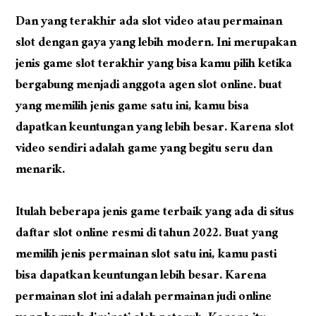
Dan yang terakhir ada slot video atau permainan
slot dengan gaya yang lebih modern. Ini merupakan
jenis game slot terakhir yang bisa kamu pilih ketika
bergabung menjadi anggota agen slot online. buat
yang memilih jenis game satu ini, kamu bisa
dapatkan keuntungan yang lebih besar. Karena slot
video sendiri adalah game yang begitu seru dan
menarik.
Itulah beberapa jenis game terbaik yang ada di situs
daftar slot online resmi di tahun 2022. Buat yang
memilih jenis permainan slot satu ini, kamu pasti
bisa dapatkan keuntungan lebih besar. Karena
permainan slot ini adalah permainan judi online