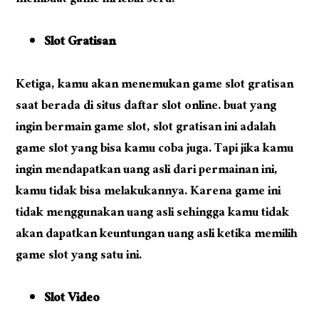
membuat game ini lebih seru.
Slot Gratisan
Ketiga, kamu akan menemukan game slot gratisan
saat berada di situs daftar slot online. buat yang
ingin bermain game slot, slot gratisan ini adalah
game slot yang bisa kamu coba juga. Tapi jika kamu
ingin mendapatkan uang asli dari permainan ini,
kamu tidak bisa melakukannya. Karena game ini
tidak menggunakan uang asli sehingga kamu tidak
akan dapatkan keuntungan uang asli ketika memilih
game slot yang satu ini.
Slot Video