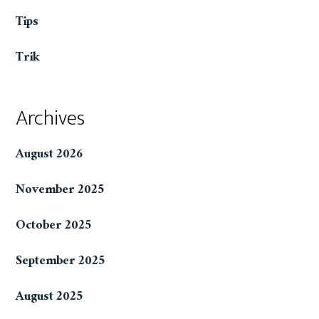
Tips
Trik
Archives
August 2026
November 2025
October 2025
September 2025
August 2025