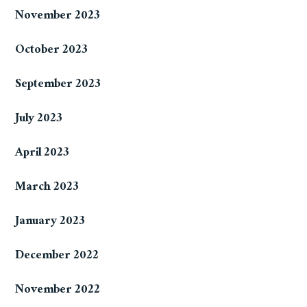
November 2023
October 2023
September 2023
July 2023
April 2023
March 2023
January 2023
December 2022
November 2022