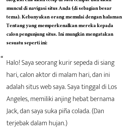
blog karena akan tetap di satu tempat dan akan
muncul di navigasi situs Anda (di sebagian besar
tema). Kebanyakan orang memulai dengan halaman
Tentang yang memperkenalkan mereka kepada
calon pengunjung situs. Ini mungkin mengatakan
sesuatu seperti ini:
Halo! Saya seorang kurir sepeda di siang
hari, calon aktor di malam hari, dan ini
adalah situs web saya. Saya tinggal di Los
Angeles, memiliki anjing hebat bernama
Jack, dan saya suka piña colada. (Dan
terjebak dalam hujan.)