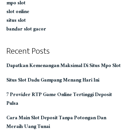
mpo slot
slot online
situs slot
bandar slot gacor
Recent Posts
Dapatkan Kemenangan Maksimal Di Situs Mpo Slot
Situs Slot Dadu Gampang Menang Hari Ini
7 Provider RTP Game Online Tertinggi Deposit
Pulsa
Cara Main Slot Deposit Tanpa Potongan Dan
Meraih Uang Tunai