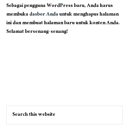
Sebagai pengguna WordPress baru, Anda harus
membuka
dasbor Anda
untuk menghapus halaman
ini dan membuat halaman baru untuk konten Anda.
Selamat bersenang-senang!
Primary
Search
this
Sidebar
website