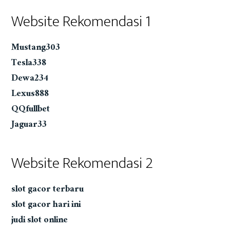
Website Rekomendasi 1
Mustang303
Tesla338
Dewa234
Lexus888
QQfullbet
Jaguar33
Website Rekomendasi 2
slot gacor terbaru
slot gacor hari ini
judi slot online