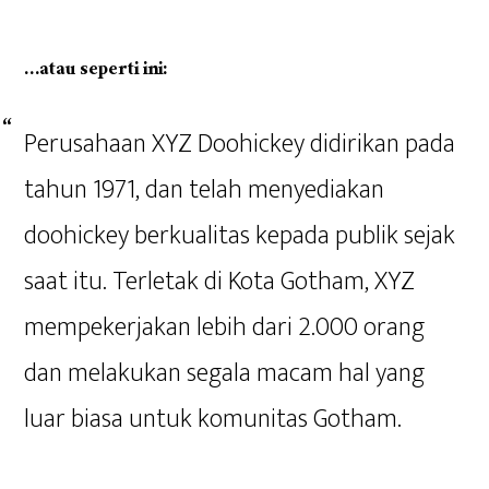
…atau seperti ini:
Perusahaan XYZ Doohickey didirikan pada
tahun 1971, dan telah menyediakan
doohickey berkualitas kepada publik sejak
saat itu. Terletak di Kota Gotham, XYZ
mempekerjakan lebih dari 2.000 orang
dan melakukan segala macam hal yang
luar biasa untuk komunitas Gotham.